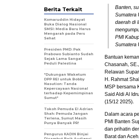
Banten, su
Berita Terkait
Sumatera U
Komaruddin Hidayat
daerah di 
Buka Dialog Nasional
SMSI: Media Baru Harus
mengumpul
Mengarah pada Pers
PMI Kabup
Sehat
Sumatera 
Presiden PMD: Pak
Prabowo Subianto Sudah
Bantuan kemanu
Sejak Lama Sangat
Peduli Palestina
Chasanah, SE.,
Relawan Suparm
*Dukungan Waketum
H. Rahmat Shah
DPP REI untuk Bobby
Nasution: Tanda
MSP bersama Ke
Kepercayaan Nasional
terhadap Kepemimpinan
Said Aldi Al Id
Sumut*
(15/12 2025).
Tokoh Pemuda El Adrian
Shah: Pemuda Jangan
Dalam acara pe
Terlena, Sumut Masih
PMI Banten Su
Punya Banyak PR!
dan prihatin de
Pengurus KADIN Binjai
Barat dan Aceh,
Disambut Baik Audiensi