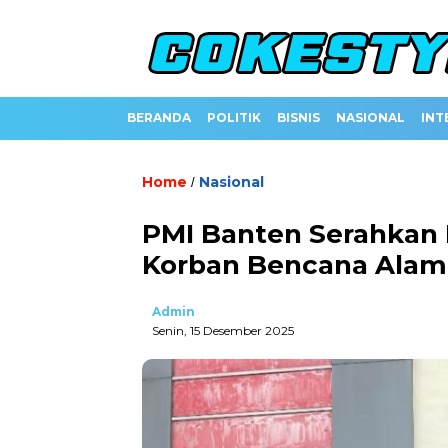
BERANDA
POLITIK
BISNIS
NASIONAL
INT
Home
Nasional
/
PMI Banten Serahkan
Korban Bencana Alam
Admin
Senin, 15 Desember 2025