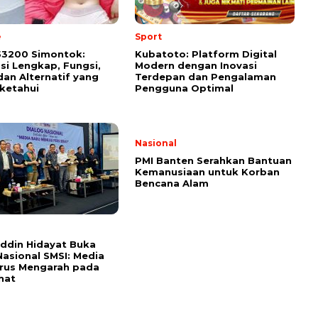
e
Sport
53200 Simontok:
Kubatoto: Platform Digital
si Lengkap, Fungsi,
Modern dengan Inovasi
 dan Alternatif yang
Terdepan dan Pengalaman
iketahui
Pengguna Optimal
Nasional
PMI Banten Serahkan Bantuan
Kemanusiaan untuk Korban
Bencana Alam
l
ddin Hidayat Buka
Nasional SMSI: Media
rus Mengarah pada
hat