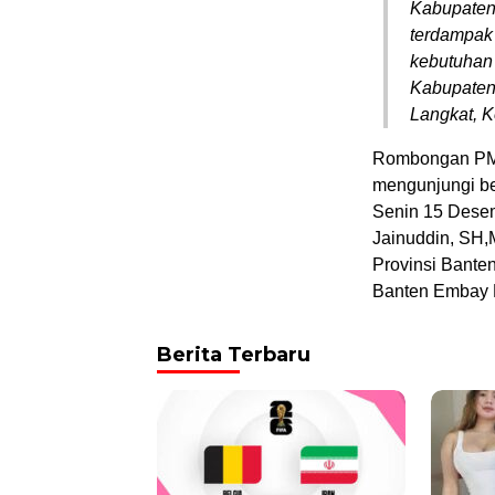
Kabupaten
terdampak
kebutuhan 
Kabupaten 
Langkat, K
Rombongan PMI 
mengunjungi be
Senin 15 Desem
Jainuddin, SH,
Provinsi Bante
Banten Embay Ba
Berita Terbaru