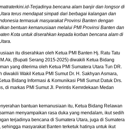
matraterkini.id-Terjadinya bencana alam banjir dan longsor di
tara terus mendapat simpati dari berbagai kalangan dan
Indonesia termasuk masyarakat Provinsi Banten dengan
kan bentuan kemanusiaan melalui PMI Provinsi Banten dan
aten Kota untuk diserahkan kepada korban bencana alam di
Utara.
siaan itu diserahkan oleh Ketua PMI Banten Hj. Ratu Tatu
M.Ak, (Bupati Serang 2015-2025) diwakili Ketua Bidang
an yang diterima oleh Ketua PMI Sumatera Utara Tun DR.
 diwakili Wakil Ketua PMI Sumut Dr. H. Sakhyan Asmara,
tua Bidang Informasi & Komunikasi PMI Sumut Datuk Drs.
rus, di markas PMI Sumut Jl. Perintis Kemrdekaan Medan
nyerahan bantuan kemanusiaan itu, Ketua Bidang Relawan
parman menyampaikan rasa duka yang mendalam, ikut sedih
ngan terjadinya bencana di Sumatera Utara, juga di Sumatera
 sehingga masyarakat Banten terketuk hatinya untuk ikut