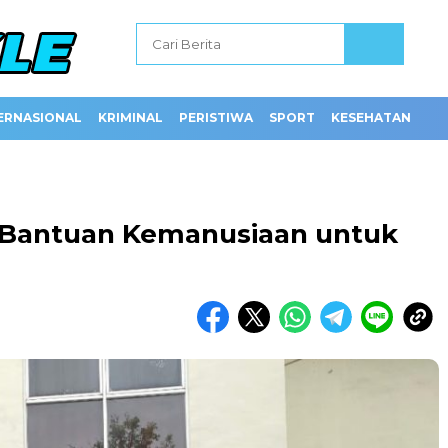
ERNASIONAL
KRIMINAL
PERISTIWA
SPORT
KESEHATAN
 Bantuan Kemanusiaan untuk