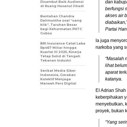
dan kabupa
Disambut Baik Audiensi
di Ruang Hasanul Jihadi
berfungsi 
akses air b
Bantahan Chandra
Dalimunthe soal “uang
diabaikan,
klik”, Taruhan Besar
Partai Han
bagi Kehormatan PHTC
Gubsu
Ia juga menyor
BRI Insurance Catat Laba
narkoba yang 
Rp467 Miliar hingga
Kuartal III 2025, Kinerja
Tetap Solid di Tengah
“Masalah 
Tekanan Industri
lihat belu
Serikat Media Siber
aparat terk
Indonesia, Gerakan
katanya.
Kolektif Menjaga
Marwah Pers Digital
El Adrian Shah
keberpihakan y
menyebutkan, k
proyek, bukan 
“Yang seri