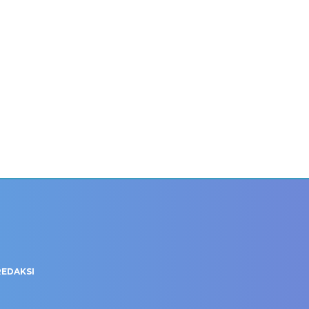
REDAKSI