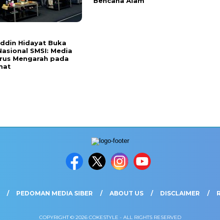
Bencana Alam
l
ddin Hidayat Buka
Nasional SMSI: Media
rus Mengarah pada
hat
PEDOMAN MEDIA SIBER
ABOUT US
DISCLAIMER
COPYRIGHT © 2026 COKESTYLE - ALL RIGHTS RESERVED