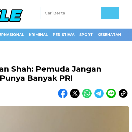
ERNASIONAL
KRIMINAL
PERISTIWA
SPORT
KESEHATAN
ian Shah: Pemuda Jangan
 Punya Banyak PR!