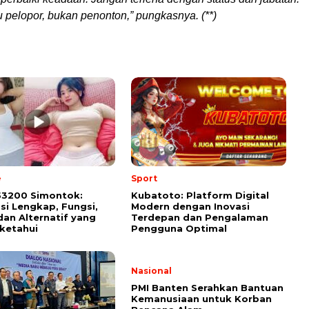
 pelopor, bukan penonton,” pungkasnya. (**)
e
Sport
53200 Simontok:
Kubatoto: Platform Digital
si Lengkap, Fungsi,
Modern dengan Inovasi
 dan Alternatif yang
Terdepan dan Pengalaman
iketahui
Pengguna Optimal
Nasional
PMI Banten Serahkan Bantuan
Kemanusiaan untuk Korban