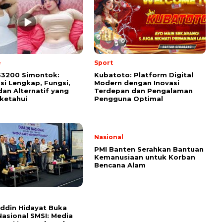
e
Sport
53200 Simontok:
Kubatoto: Platform Digital
si Lengkap, Fungsi,
Modern dengan Inovasi
 dan Alternatif yang
Terdepan dan Pengalaman
iketahui
Pengguna Optimal
Nasional
PMI Banten Serahkan Bantuan
Kemanusiaan untuk Korban
Bencana Alam
l
ddin Hidayat Buka
Nasional SMSI: Media