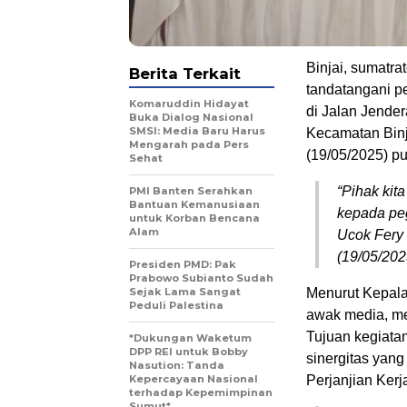
Binjai, sumatra
Berita Terkait
tandatangani pe
Komaruddin Hidayat
di Jalan Jende
Buka Dialog Nasional
SMSI: Media Baru Harus
Kecamatan Binja
Mengarah pada Pers
(19/05/2025) pu
Sehat
“Pihak kit
PMI Banten Serahkan
Bantuan Kemanusiaan
kepada peg
untuk Korban Bencana
Alam
Ucok Fery 
(19/05/202
Presiden PMD: Pak
Prabowo Subianto Sudah
Sejak Lama Sangat
Menurut Kepala
Peduli Palestina
awak media, me
Tujuan kegiata
*Dukungan Waketum
DPP REI untuk Bobby
sinergitas yang
Nasution: Tanda
Kepercayaan Nasional
Perjanjian Ker
terhadap Kepemimpinan
Sumut*