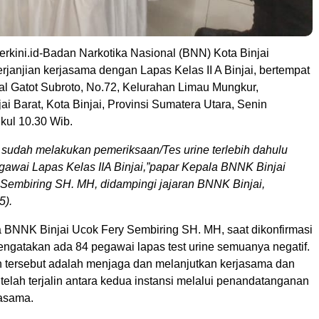
terkini.id-Badan Narkotika Nasional (BNN) Kota Binjai
rjanjian kerjasama dengan Lapas Kelas II A Binjai, bertempat
ral Gatot Subroto, No.72, Kelurahan Limau Mungkur,
i Barat, Kota Binjai, Provinsi Sumatera Utara, Senin
kul 10.30 Wib.
a sudah melakukan pemeriksaan/Tes urine terlebih dahulu
awai Lapas Kelas IIA Binjai,”papar Kepala BNNK Binjai
Sembiring SH. MH, didampingi jajaran BNNK Binjai,
5).
 BNNK Binjai Ucok Fery Sembiring SH. MH, saat dikonfirmasi
ngatakan ada 84 pegawai lapas test urine semuanya negatif.
n tersebut adalah menjaga dan melanjutkan kerjasama dan
 telah terjalin antara kedua instansi melalui penandatanganan
jasama.