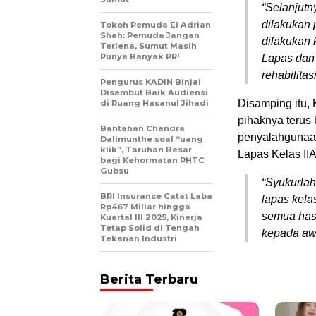
“Selanjutn
dilakukan
Tokoh Pemuda El Adrian
Shah: Pemuda Jangan
dilakukan 
Terlena, Sumut Masih
Punya Banyak PR!
Lapas dan
rehabilita
Pengurus KADIN Binjai
Disambut Baik Audiensi
Disamping itu,
di Ruang Hasanul Jihadi
pihaknya terus
Bantahan Chandra
penyalahgunaan
Dalimunthe soal “uang
klik”, Taruhan Besar
Lapas Kelas IIA
bagi Kehormatan PHTC
Gubsu
“Syukurlah
BRI Insurance Catat Laba
lapas kelas
Rp467 Miliar hingga
semua hasi
Kuartal III 2025, Kinerja
Tetap Solid di Tengah
kepada awa
Tekanan Industri
Berita Terbaru