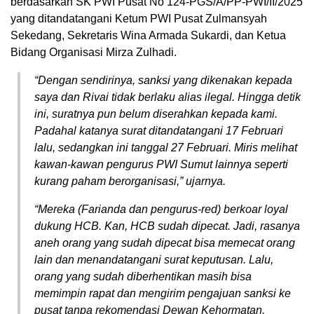
berdasarkan SK PWI Pusat No 124-PGS/A/PP-PWI/II/2025
yang ditandatangani Ketum PWI Pusat Zulmansyah
Sekedang, Sekretaris Wina Armada Sukardi, dan Ketua
Bidang Organisasi Mirza Zulhadi.
“Dengan sendirinya, sanksi yang dikenakan kepada
saya dan Rivai tidak berlaku alias ilegal. Hingga detik
ini, suratnya pun belum diserahkan kepada kami.
Padahal katanya surat ditandatangani 17 Februari
lalu, sedangkan ini tanggal 27 Februari. Miris melihat
kawan-kawan pengurus PWI Sumut lainnya seperti
kurang paham berorganisasi,” ujarnya.
“Mereka (Farianda dan pengurus-red) berkoar loyal
dukung HCB. Kan, HCB sudah dipecat. Jadi, rasanya
aneh orang yang sudah dipecat bisa memecat orang
lain dan menandatangani surat keputusan. Lalu,
orang yang sudah diberhentikan masih bisa
memimpin rapat dan mengirim pengajuan sanksi ke
pusat tanpa rekomendasi Dewan Kehormatan.