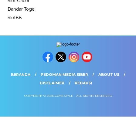
Slot Gacor
Bandar Togel
Slot88
BERANDA
PEDOMAN MEDIA SIBER
ABOUT US
DISCLAIMER
REDAKSI
COPYRIGHT © 2026 COKESTYLE - ALL RIGHTS RESERVED