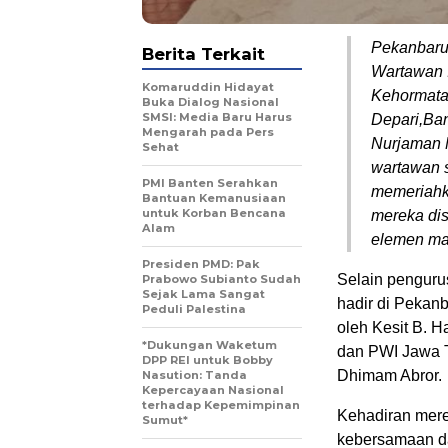
Pekanbaru
Berita Terkait
Wartawan 
Komaruddin Hidayat
Kehormata
Buka Dialog Nasional
SMSI: Media Baru Harus
Depari,Ban
Mengarah pada Pers
Nurjaman M
Sehat
wartawan s
PMI Banten Serahkan
memeriahk
Bantuan Kemanusiaan
untuk Korban Bencana
mereka di
Alam
elemen ma
Presiden PMD: Pak
Selain pengurus
Prabowo Subianto Sudah
Sejak Lama Sangat
hadir di Pekan
Peduli Palestina
oleh Kesit B. 
*Dukungan Waketum
dan PWI Jawa T
DPP REI untuk Bobby
Dhimam Abror.
Nasution: Tanda
Kepercayaan Nasional
terhadap Kepemimpinan
Kehadiran mere
Sumut*
kebersamaan d