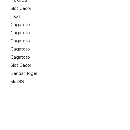
Hoki108
Slot Gacor
LK21
Gagatoto
Gagatoto
Gagatoto
Gagatoto
Gagatoto
Slot Gacor
Bandar Togel
Slot88