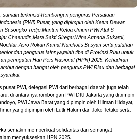
, sumatraterkini.id-Rombongan pengurus Persatuan
Indonesia (PWI) Pusat, yang dipimpin oleh Ketua Dewan
n Sasongko Tedjo,Mantan Ketua Umum PWI Atal S
jar Chaerudin,Mara Sakti Siregar,Wina Armada Sukardi,
ochtar, Asro Rokan Kamal,Nurcholis Basyari serta puluhan
enior dan pengurus lainnya,telah tiba di Provinsi Riau untuk
an peringatan Hari Pers Nasional (HPN) 2025. Kehadiran
sambut dengan hangat oleh pengurus PWI Riau dan berbagai
syarakat.
 pusat PWI, delegasi PWI dari berbagai daerah juga telah
baru, di antaranya rombongan PWI DKI Jakarta yang dipimpin
Handoyo, PWI Jawa Barat yang dipimpin oleh Hilman Hidayat,
imur yang dipimpin oleh Lutfi Hakim dan Joko Tetuko serta
ka semakin memperkuat solidaritas dan semangat
alam menyukseskan HPN 2025.