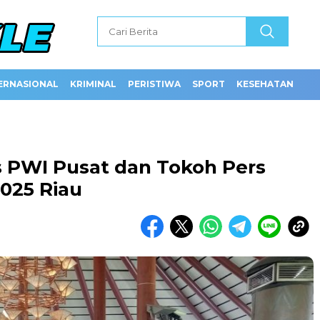
ERNASIONAL
KRIMINAL
PERISTIWA
SPORT
KESEHATAN
PWI Pusat dan Tokoh Pers
2025 Riau