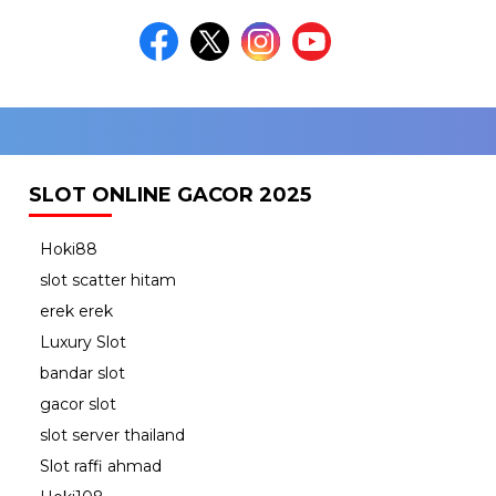
SLOT ONLINE GACOR 2025
Hoki88
slot scatter hitam
erek erek
Luxury Slot
bandar slot
gacor slot
slot server thailand
Slot raffi ahmad