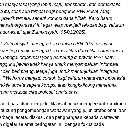
n masyarakat yang lebih maju, transparan, dan demokratis.
a itu, tidak ada tempat bagi pengurus PWI Pusat yang
praktik tercela, seperti korupsi dana hibah. Kami harus
rwah organisasi ini agar tetap menjadi teladan bagi seluruh
ndonesia,” ujar Zulmansyah, (05/02/2025).
jut, Zulmansyah menegaskan bahwa HPN 2025 menjadi
penting untuk menegakkan moralitas dan etika dalam dunia
k. “Sebagai organisasi yang bernaung di bawah PWI, kami
anggung jawab tidak hanya untuk menyampaikan informasi
t dan berimbang, tetapi juga untuk menunjukkan integritas
i. PWI harus menjadi contoh bagi seluruh wartawan Indonesia,
praktik tercela seperti korupsi atau kongkalikong menerima
ang merusak citra profesi,” ungkapnya.
au diharapkan menjadi titik awal untuk memperkuat komitmen
ukung pengembangan wartawan yang jujur, profesional, dan
 Berbagai acara, diskusi, dan penghargaan kepada wartawan
n digelar selama peringatan ini, dengan fokus pada