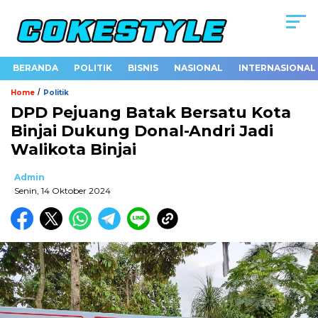
BERANDA
POLITIK
BISNIS
NASIONAL
INTERNASIONAL
/
Home
Politik
DPD Pejuang Batak Bersatu Kota
Binjai Dukung Donal-Andri Jadi
Walikota Binjai
Admin
Senin, 14 Oktober 2024