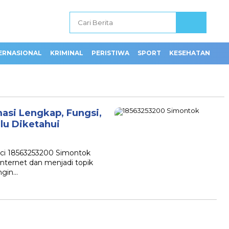
ERNASIONAL
KRIMINAL
PERISTIWA
SPORT
KESEHATAN
asi Lengkap, Fungsi,
rlu Diketahui
nci 18563253200 Simontok
internet dan menjadi topik
ngin…