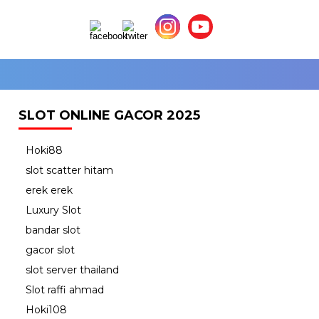
SLOT ONLINE GACOR 2025
Hoki88
slot scatter hitam
erek erek
Luxury Slot
bandar slot
gacor slot
slot server thailand
Slot raffi ahmad
Hoki108