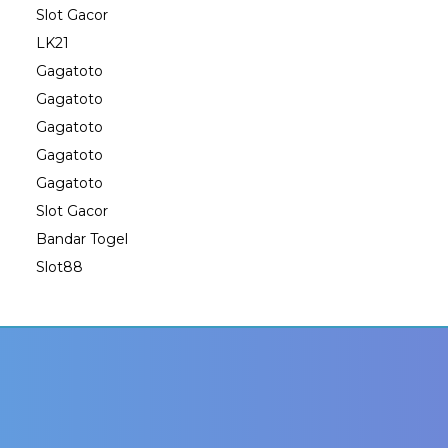
Slot Gacor
LK21
Gagatoto
Gagatoto
Gagatoto
Gagatoto
Gagatoto
Slot Gacor
Bandar Togel
Slot88