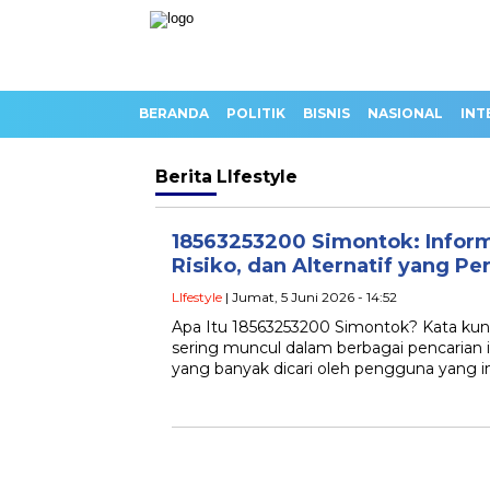
BERANDA
POLITIK
BISNIS
NASIONAL
INT
Berita
LIfestyle
18563253200 Simontok: Inform
Risiko, dan Alternatif yang Pe
LIfestyle
| Jumat, 5 Juni 2026 - 14:52
Apa Itu 18563253200 Simontok? Kata ku
sering muncul dalam berbagai pencarian 
yang banyak dicari oleh pengguna yang i